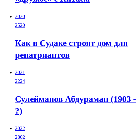
2020
2520
Как в Судаке строят дом для
репатриантов
2021
2224
Сулейманов Абдураман (1903 -
?)
2022
2802