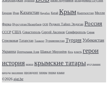
Владимир Путин
Азербайджан
Васви Абдураимов
Армения
Крым
Казахстан
Кыргызстан
Милли
Евразия
Китай
Иран
Карабах
Россия
Фирка
Реджеп Тайип Эрдоган
Нурсултан Назарбаев
ООН
США
СССР
Севастополь
Сергей Аксенов
Симферополь
Сирия
Турция
Узбекистан
Стрелковая
Татарстан
Туркменистан
Ташкент
герои
Украина
Шавкат Мирзиёев
Центральная Азия
Ялта
власть
крымские татары
история
казахи
мусульмане
президент
татары
тюрки
народы
население
языки
©2026
ajat.be