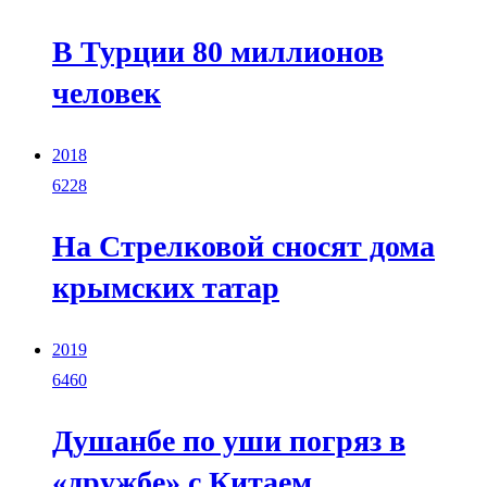
В Турции 80 миллионов
человек
2018
6228
На Стрелковой сносят дома
крымских татар
2019
6460
Душанбе по уши погряз в
«дружбе» с Китаем