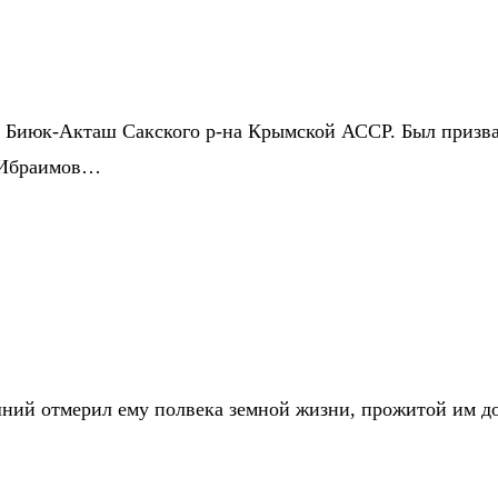
с. Биюк-Акташ Сакского р-на Крымской АССР. Был призва
т Ибраимов…
шний отмерил ему полвека земной жизни, прожитой им д