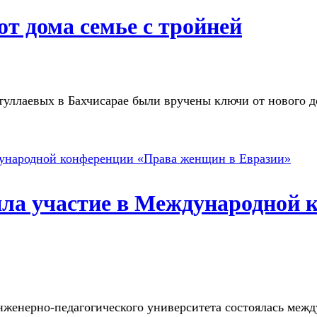
т дома семье с тройней
туллаевых в Бахчисарае были вручены ключи от нового до
няла участие в Международной
нженерно-педагогического университета состоялась меж