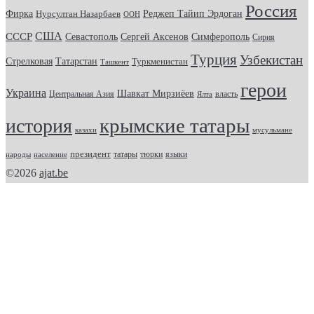
Россия
Фирка
Реджеп Тайип Эрдоган
Нурсултан Назарбаев
ООН
США
СССР
Севастополь
Сергей Аксенов
Симферополь
Сирия
Турция
Узбекистан
Стрелковая
Татарстан
Туркменистан
Ташкент
герои
Украина
Шавкат Мирзиёев
Центральная Азия
Ялта
власть
крымские татары
история
казахи
мусульмане
президент
татары
тюрки
народы
население
языки
©2026
ajat.be